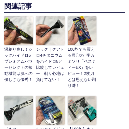
関連記事
深剃り良し！シ
シック｜クアト
100均でも買え
ックハイドロ5
ロ4チタニウム
る貝印のT字カ
プレミアムパワ
をハイドロ5と
ミソリ「ベステ
ーセレクトの振
比較してレビュ
ィーEX」をレ
動機能は肌への
ー！剃り心地は
ビュー！2枚刃
優しさも優秀！
負けてない！
とは思えない剃
り味！
ドルコ
シックハイドロ
【100均】キャ