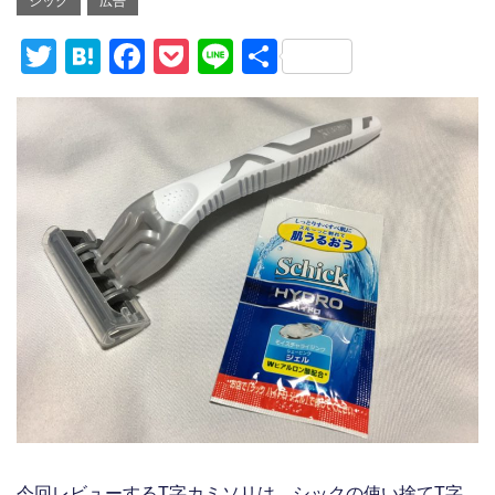
シック
広告
T
H
F
P
Li
共
wi
at
a
o
n
有
tt
e
c
ck
e
er
n
e
et
a
b
o
o
k
今回レビューするT字カミソリは、シックの使い捨てT字