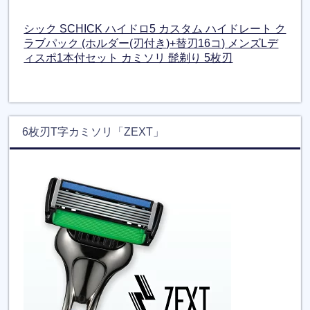
シック SCHICK ハイドロ5 カスタム ハイドレート ク
ラブパック (ホルダー(刃付き)+替刃16コ) メンズLデ
ィスポ1本付セット カミソリ 髭剃り 5枚刃
6枚刃T字カミソリ「ZEXT」