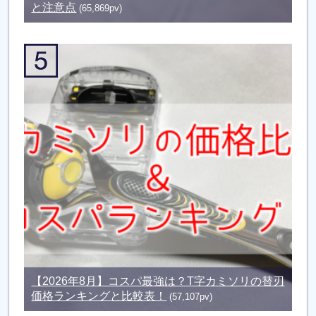
と注意点
(65,869pv)
【2026年8月】コスパ最強は？T字カミソリの替刃
価格ランキングと比較表！
(57,107pv)