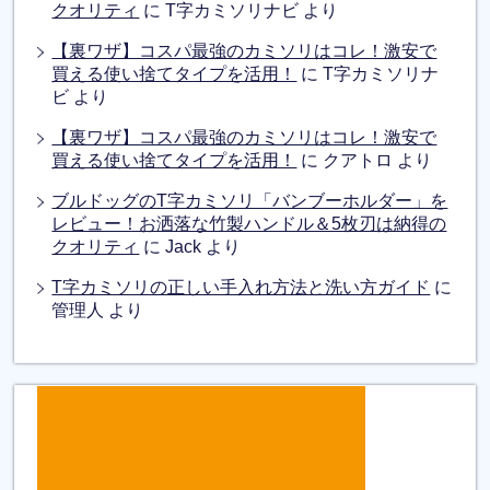
クオリティ
に
T字カミソリナビ
より
【裏ワザ】コスパ最強のカミソリはコレ！激安で
買える使い捨てタイプを活用！
に
T字カミソリナ
ビ
より
【裏ワザ】コスパ最強のカミソリはコレ！激安で
買える使い捨てタイプを活用！
に
クアトロ
より
ブルドッグのT字カミソリ「バンブーホルダー」を
レビュー！お洒落な竹製ハンドル＆5枚刃は納得の
クオリティ
に
Jack
より
T字カミソリの正しい手入れ方法と洗い方ガイド
に
管理人
より